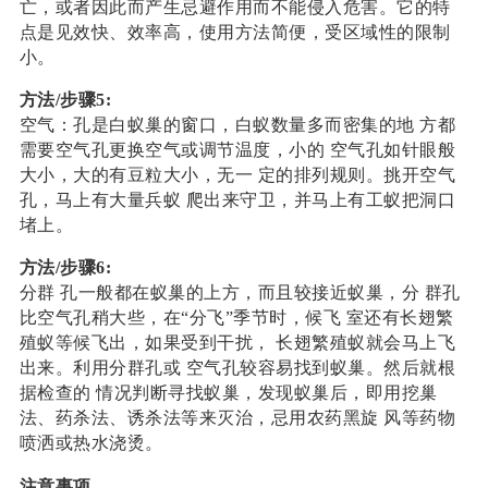
亡，或者因此而产生忌避作用而不能侵入危害。它的特
点是见效快、效率高，使用方法简便，受区域性的限制
小。
方法/步骤5:
空气：孔是白蚁巢的窗口，白蚁数量多而密集的地 方都
需要空气孔更换空气或调节温度，小的 空气孔如针眼般
大小，大的有豆粒大小，无一 定的排列规则。挑开空气
孔，马上有大量兵蚁 爬出来守卫，并马上有工蚁把洞口
堵上。
方法/步骤6:
分群 孔一般都在蚁巢的上方，而且较接近蚁巢，分 群孔
比空气孔稍大些，在“分飞”季节时，候飞 室还有长翅繁
殖蚁等候飞出，如果受到干扰， 长翅繁殖蚁就会马上飞
出来。利用分群孔或 空气孔较容易找到蚁巢。然后就根
据检查的 情况判断寻找蚁巢，发现蚁巢后，即用挖巢
法、药杀法、诱杀法等来灭治，忌用农药黑旋 风等药物
喷洒或热水浇烫。
注意事项