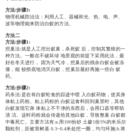
方法/步骤3:
​物理机械防治法：利用人工、器械和光、热、电、声、
波等物理能来防治白蚁的方法。
方法二
方法/步骤1:
挖巢法:就是人工挖出蚁巢，杀死蚁 后，控制其繁殖的一
种方法。一般在不破坏绿 地景观的前提下采用此法，最
好在冬天进行， 因为天气冷，挖巢后的残余白蚁会被冻
僵，能 较彻底地消灭白蚁，挖巢后最好再施一些白 蚁
药。
方法/步骤2:
药杀法:是在有白蚁蛀食的踪迹中喷 入白蚁药物，使其身
体粘上药粉。粘上药粉的 白蚁运食料回到巢里时，其他
白蚁发现它身 体粘上不干净的东西后，会用口器等帮助
清 洁。这时药粉就会传递给其他白蚁，导致整巢 白蚁都
中毒死亡。主要方法有:a.用100份砂 土掺1份5%的米乐尔
颗粒剂，距被害树基 0.3~0.4米处挖一圈，均匀环施;b.将