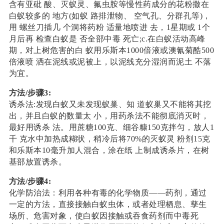
含有亚砒 酸、灭蚁灵、氟虫胺等慢性药成分的花粉撒在
白蚁较多的 地方(如蚁 路排泄物、 空气孔、分群孔等)，
用 螺丝刀插几 个洞将药粉 适量地喷进 去，1星期或 1个
月后再 检查白蚁是 否全部中毒 死亡;c.在白蚁活动高峰
期，对上树危害的白 蚁用乐斯本1000倍液或澳氰菊酷500
倍液喷 洒在泥线或泥被上，以泥线充分湿润而泥土 不落
为宜。
方法/步骤3:
诱杀法:发现白蚁又未发现蚁巢、知 道蚁巢又不能将其挖
出，并且白蚁的数量太 小，用药杀法不能彻底消灭时，
最好用诱杀 法。用蔗糖100克、细谷糠150克拌匀，放人1
千 克水中加热成糊状，稍冷后将70%的灭蚁灵 粉剂15克
和乐斯本10毫升加人混合，涂在纸 上制成诱杀片，在树
基部放置诱杀。
方法/步骤4:
化学防治法：利用各种有毒的化学物质——药剂，通过
一定的方法，直接接触白蚁虫体，或者处理栖息、孳生
场所、危害对象，使白蚁因接触或吞食药剂而中毒死